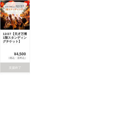
12/27【天才万博
1階スタンディン
グチケット】
¥4,500
（税込・送料込）
支援終了