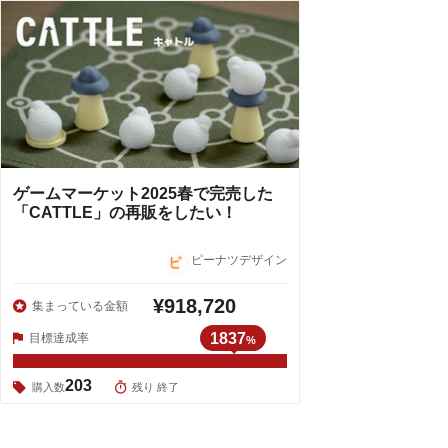
ゲームマーケット2025春で完売した
「CATTLE」の再販をしたい！
ピーナツデザイン
¥918,720
集まっている金額
1837
目標達成率
%
203
購入数
残り 終了