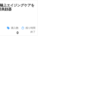
】極上エイジングケアを
用美顔器
購入数
残り時間
終了
0