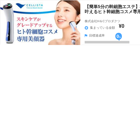
【簡単5分の幹細胞エステ
叶えるヒト幹細胞コスメ専
株式会社H＆Cプロダクツ
¥0
集まっている金額
目標達成率
0
%