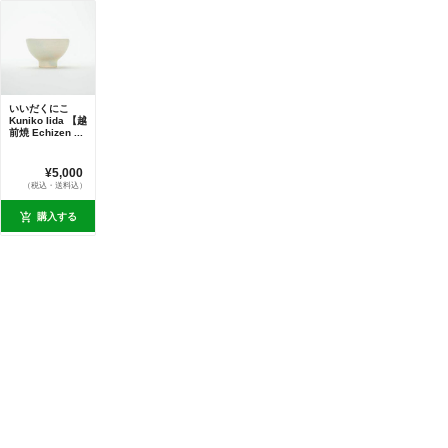
いいだくにこ
Kuniko Iida 【越
前焼 Echizen ...
¥5,000
（税込・送料込）
購入する