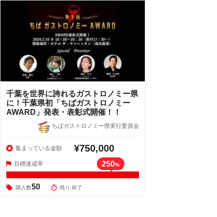
千葉を世界に誇れるガストロノミー県
に！千葉県初「ちばガストロノミー
AWARD」発表・表彰式開催！！
ちばガストロノミー県実行委員会
¥750,000
集まっている金額
250
目標達成率
%
50
購入数
残り 終了