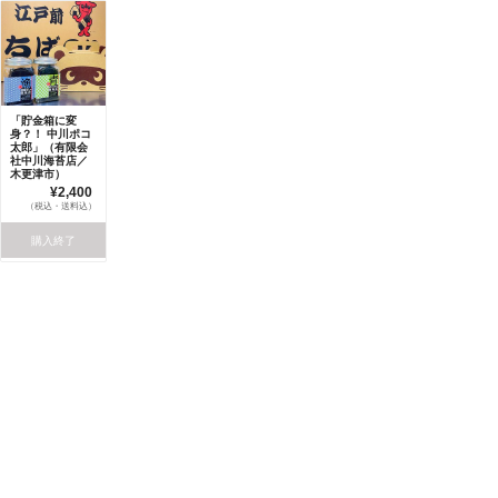
「貯金箱に変
身？！ 中川ポコ
太郎」（有限会
社中川海苔店／
木更津市）
¥2,400
（税込・送料込）
購入終了