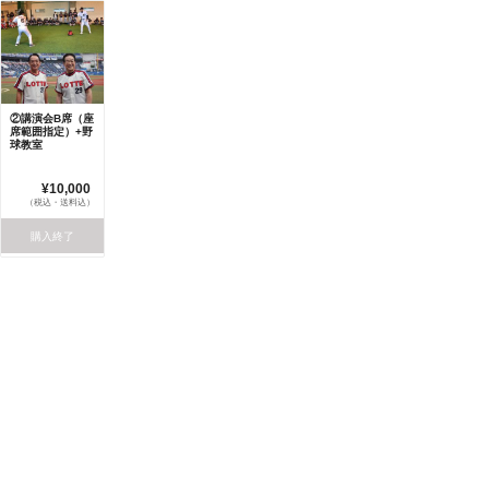
②講演会B席（座
席範囲指定）+野
球教室
¥10,000
（税込・送料込）
購入終了