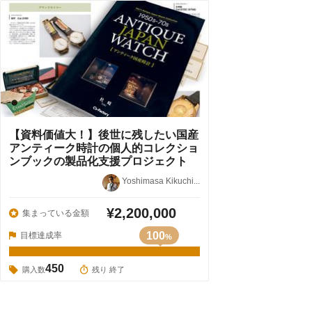
【資料価値大！】後世に残したい国産
アンティーク時計の個人的コレクショ
ンブックの製品化支援プロジェクト
Yoshimasa Kikuchi...
¥2,200,000
集まっている金額
100
目標達成率
%
450
購入数
残り 終了