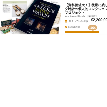
【資料価値大！】後世に残
ク時計の個人的コレクショ
プロジェクト
Yoshimasa Kikuchi ｜菊地吉正
¥2,200,0
集まっている金額
目標達成率
100
%