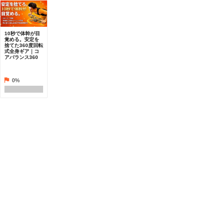
10秒で体幹が目
覚める。安定を
捨てた360度回転
式全身ギア｜コ
アバランス360
0%