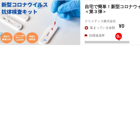
自宅で簡単！新型コロナウ
＜第３弾＞
クリメディス株式会社
¥0
集まっている金額
目標達成率
0
%