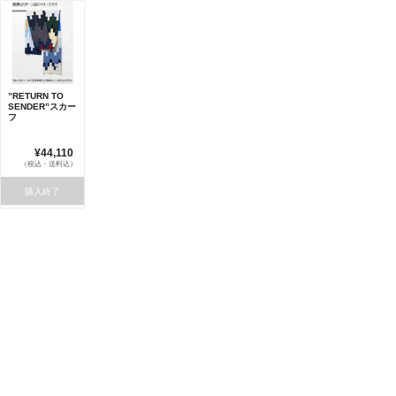
”RETURN TO
SENDER”スカー
フ
¥44,110
（税込・送料込）
購入終了