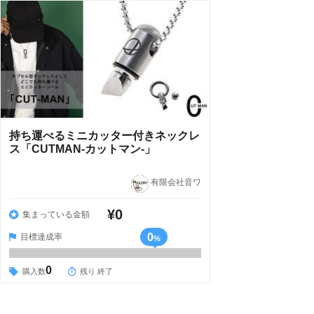
持ち運べるミニカッター付きネックレ
ス「CUTMAN‐カットマン‐」
有限会社音ワ
¥0
集まっている金額
0
目標達成率
%
0
購入数
残り 終了