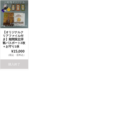
【オリジナルク
リアファイル付
き】期間限定拝
観パスポート2枚
＋お守り1体
¥15,000
（税込・送料込）
購入終了