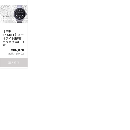
【早割
27％OFF】メテ
オライト腕時計
キュオリスX １
本
¥86,870
（税込・送料込）
購入終了