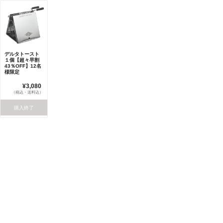
デルタトースト
１個【超々早割
43％OFF】12名
様限定
¥3,080
（税込・送料込）
購入終了