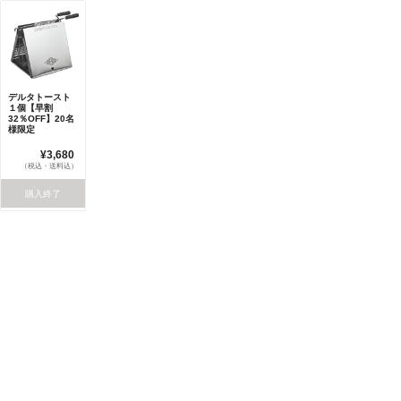
デルタトースト
１個【早割
32％OFF】20名
様限定
¥3,680
（税込・送料込）
購入終了