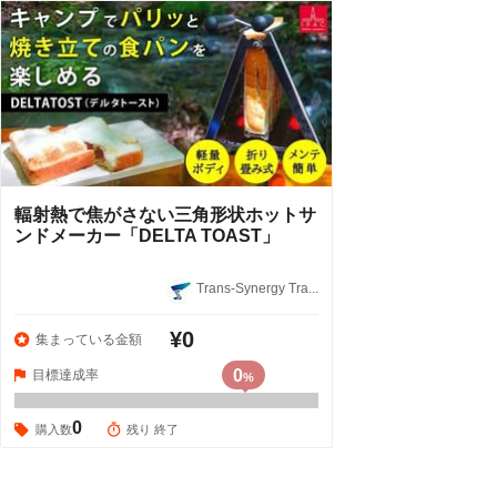
輻射熱で焦がさない三角形状ホットサ
ンドメーカー「DELTA TOAST」
Trans-Synergy Tra...
¥0
集まっている金額
0
目標達成率
%
0
購入数
残り 終了