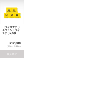
【ダイス大まじ
んプラン】ダイ
スまじん5個
¥12,000
（税込・送料込）
購入終了