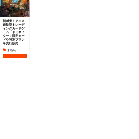
新感覚！アニメ
連動型トレーデ
ィングカードゲ
ーム「ドミネイ
ター」限定カー
ドや特別プラン
を先行販売
175%