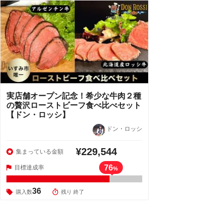
実店舗オープン記念！希少な牛肉２種
の贅沢ローストビーフ食べ比べセット
【ドン・ロッシ】
ドン・ロッシ
¥229,544
集まっている金額
76
目標達成率
%
36
購入数
残り 終了