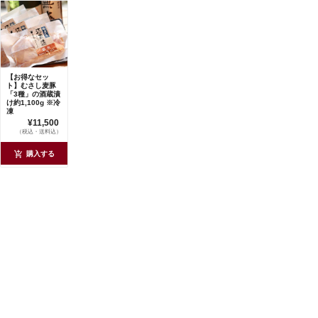
【お得なセッ
ト】むさし麦豚
「3種」の酒蔵漬
け約1,100g ※冷
凍
¥11,500
（税込・送料込）
購入する