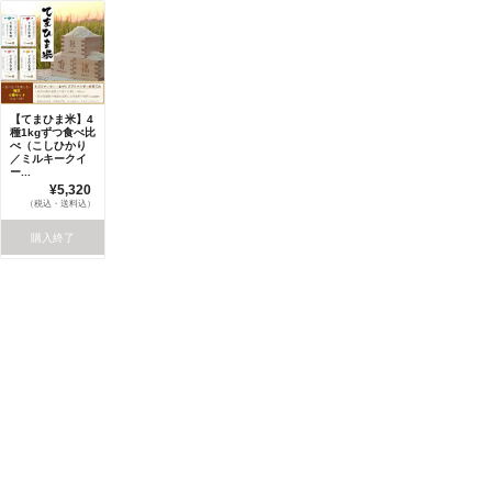
【てまひま米】4
種1kgずつ食べ比
べ（こしひかり
／ミルキークイ
ー...
¥5,320
（税込・送料込）
購入終了