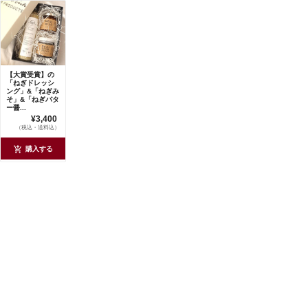
【大賞受賞】の
「ねぎドレッシ
ング」&「ねぎみ
そ」&「ねぎバタ
ー醤...
¥3,400
（税込・送料込）
購入する