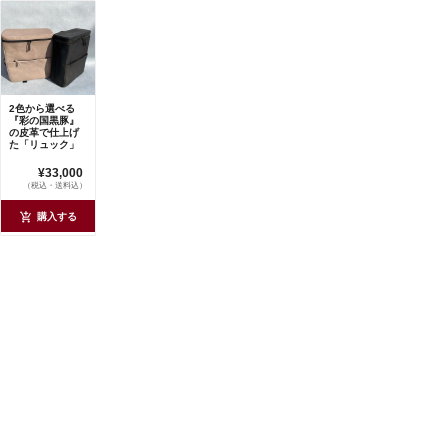
2色から選べる
『彩の国黒豚』
の皮革で仕上げ
た「リュック」
¥33,000
（税込・送料込）
購入する