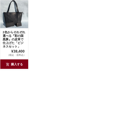
2色からそれぞれ
選べる『彩の国
黒豚』の皮革で
仕上げた「ビジ
ネスセット」
¥38,400
（税込・送料込）
購入する