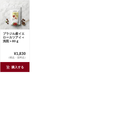
ブラジル産イエ
ローカツアイ＜
浅煎＞80ｇ
¥1,830
（税込・送料込）
購入する