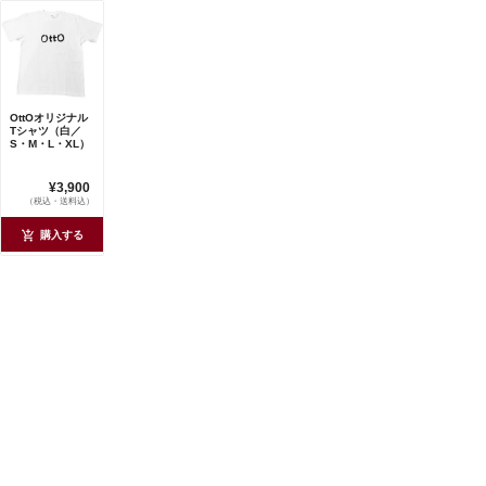
OttOオリジナル
Tシャツ（白／
S・M・L・XL）
¥3,900
（税込・送料込）
購入する