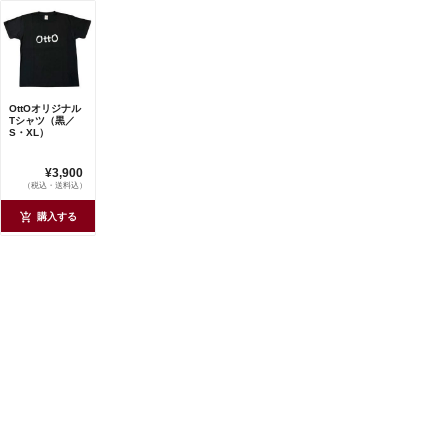
OttOオリジナル
Tシャツ（黒／
S・XL）
¥3,900
（税込・送料込）
購入する