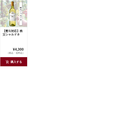
【熨斗対応】秩
父シャルドネ
¥4,300
（税込・送料込）
購入する