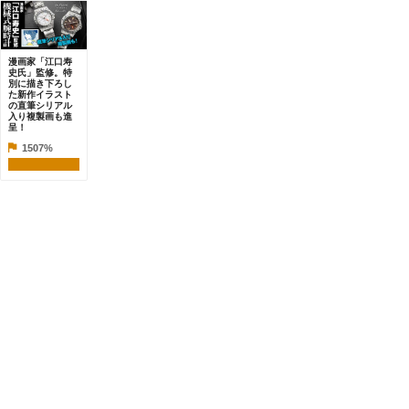
漫画家「江口寿
史氏」監修。特
別に描き下ろし
た新作イラスト
の直筆シリアル
入り複製画も進
呈！
1507%