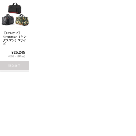
【15%オフ】
kingsman（キン
グスマン）Sサイ
ズ
¥25,245
（税込・送料込）
購入終了