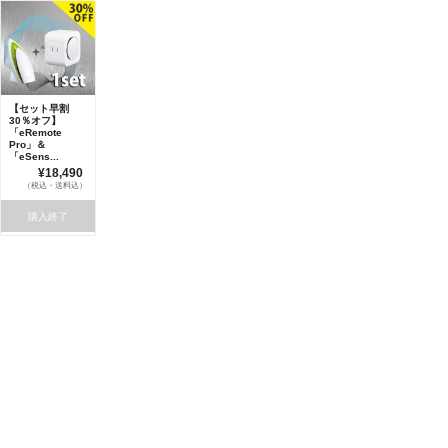
【セット早割
30％オフ】
「eRemote
Pro」＆
「eSens...
¥18,490
（税込・送料込）
購入終了