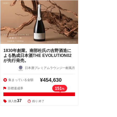
1830年創業。南部杜氏の吉野酒造に
よる熟成日本酒THE EVOLUTION02
が先行発売。
日本酒プレミアムラウンジ一献風月
¥454,630
集まっている金額
151
目標達成率
%
37
購入数
残り 終了