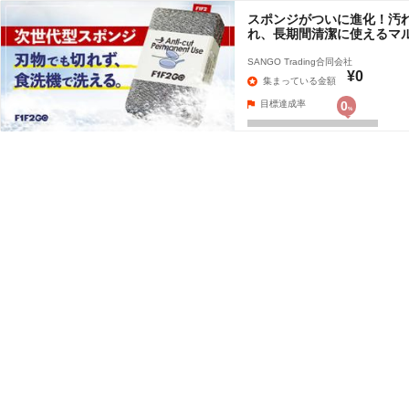
スポンジがついに進化！汚
れ、長期間清潔に使えるマ
SANGO Trading合同会社
¥0
集まっている金額
目標達成率
0
%