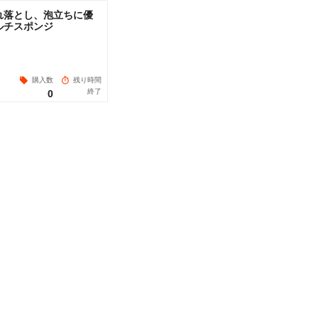
れ落とし、泡立ちに優
ルチスポンジ
購入数
残り時間
終了
0