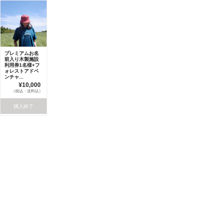
プレミアムお名
前入り木製施設
利用券1名様+フ
ォレストアドベ
ンチャ...
¥10,000
（税込・送料込）
購入終了