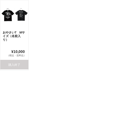
おやさいT Mサ
イズ（名前入
り）
¥10,000
（税込・送料込）
購入終了