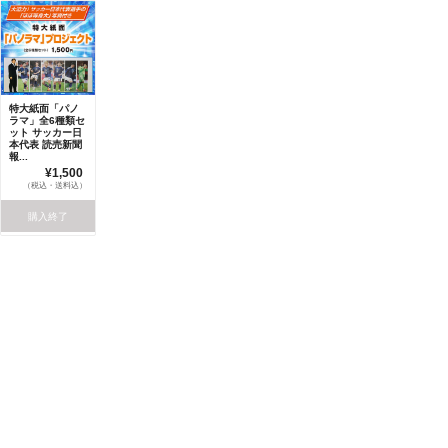
特大紙面「パノ
ラマ」全6種類セ
ット サッカー日
本代表 読売新聞
報...
¥1,500
（税込・送料込）
購入終了