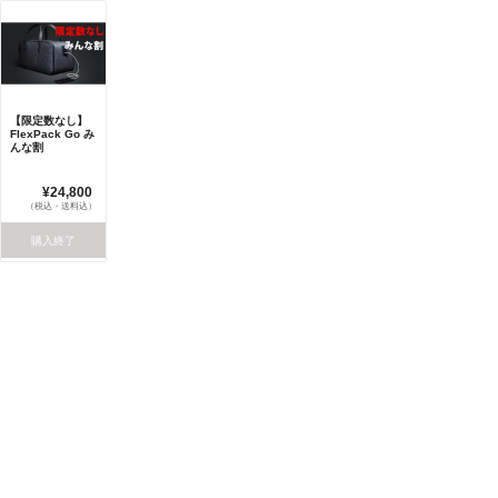
【限定数なし】
FlexPack Go み
んな割
¥24,800
（税込・送料込）
購入終了