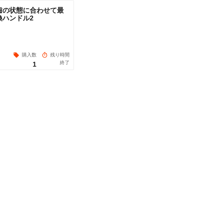
歯の状態に合わせて最
換ハンドル2
購入数
残り時間
終了
1