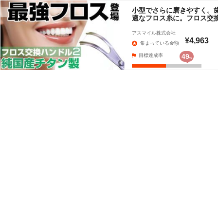
小型でさらに磨きやすく。
適なフロス糸に。フロス交
アスマイル株式会社
¥4,963
集まっている金額
目標達成率
49
%