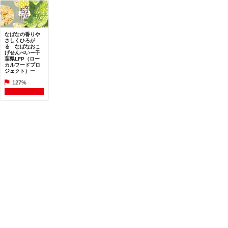
なばなの香りや
さしくひろが
る なばなおこ
げせんべいー千
葉県LFP（ロー
カルフードプロ
ジェクト）ー
127%