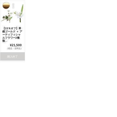
【15％オフ】草
鏡ゴールド ＋ ア
ーティフィシャ
ルフラワー2種
類...
¥21,500
（税込・送料込）
購入終了