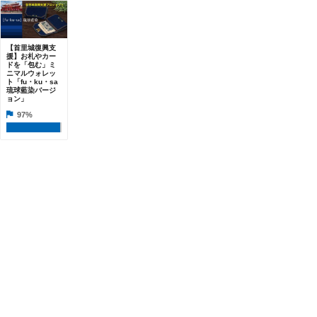
【首里城復興支
援】お札やカー
ドを「包む」ミ
ニマルウォレッ
ト「fu・ku・sa
琉球藍染バージ
ョン」
97%