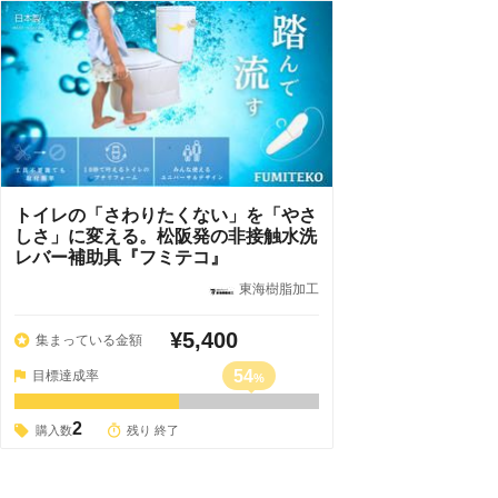
トイレの「さわりたくない」を「やさ
しさ」に変える。松阪発の非接触水洗
レバー補助具『フミテコ』
東海樹脂加工
¥5,400
集まっている金額
54
目標達成率
%
2
購入数
残り 終了