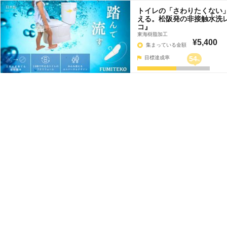
トイレの「さわりたくない
える。松阪発の非接触水洗
コ』
東海樹脂加工
¥5,400
集まっている金額
目標達成率
54
%