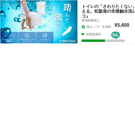
トイレの「さわりたくない
える。松阪発の非接触水洗
コ』
東海樹脂加工
¥5,400
集まっている金額
目標達成率
54
%