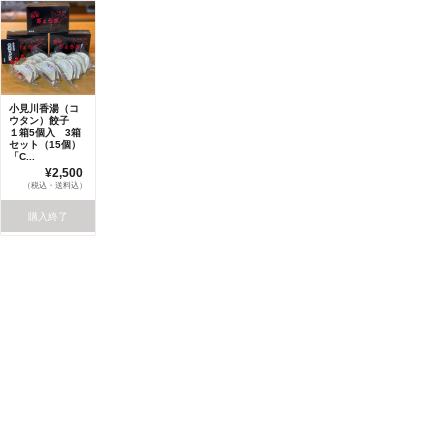
小見川香湯（コ
ウタン）餃子
１箱5個入 3箱
セット（15個）
「C...
¥2,500
（税込・送料込）
購入終了