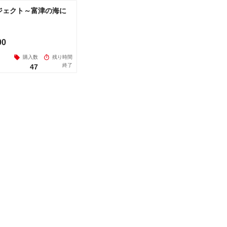
ジェクト～富津の海に
00
購入数
残り時間
終了
47