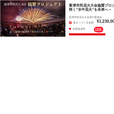
富津市民花火大会協賛プロ
咲く“水中花火”を未来へ～
富津市民花火大会実行委員会
¥1,230,0
集まっている金額
目標達成率
123
%