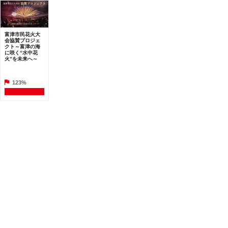
富津市民花火大
会協賛プロジェ
クト～富津の海
に咲く“水中花
火”を未来へ～
123%