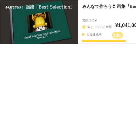
みんなで作ろう❣ 画集『Best 
芳岡ひでき
¥1,041,0
集まっている金額
目標達成率
130
%